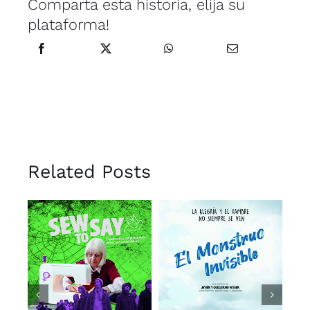
Comparta esta historia, elija su
plataforma!
Related Posts
Sew to Say /
El Mounstruo
s
Coser para
Invisible