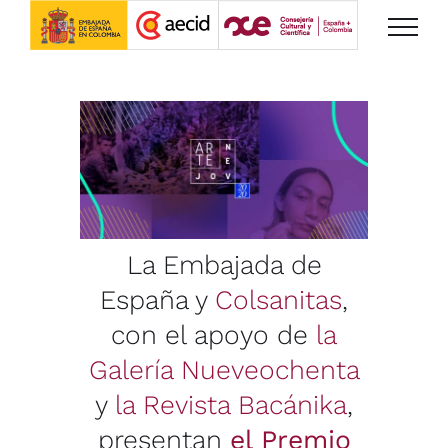
Saltar
al
contenido
La Embajada de
España y
Colsanitas
,
con el apoyo de
la
Galería Nueveochenta
y
la Revista Bacánika
,
presentan
el Premio