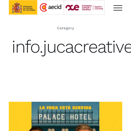
Saltar
al
contenido
Category
info.jucacreativ