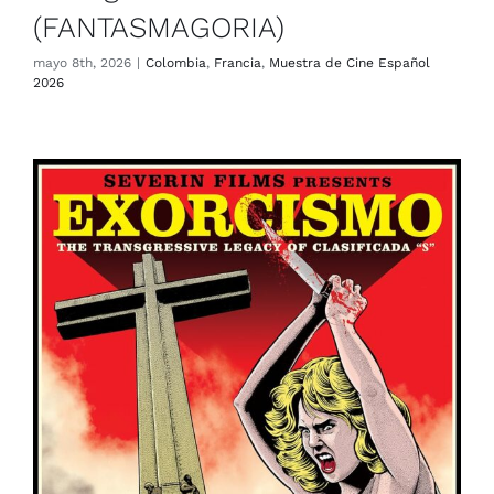
(FANTASMAGORIA)
mayo 8th, 2026
|
Colombia
,
Francia
,
Muestra de Cine Español
2026
Exorcismo: El legado
transgresor de la categoría ‘S’”
(FANTASMAGORIA)