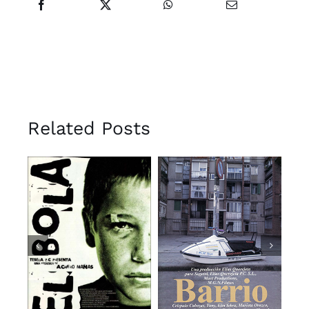
Related Posts
e
El Bola
Barrio