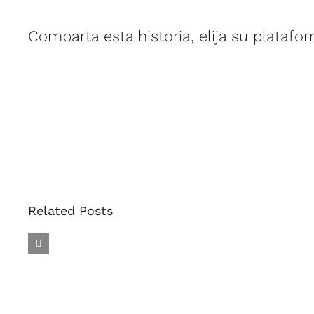
Comparta esta historia, elija su platafo
La
Related Posts
Lengua
de
las
mariposas