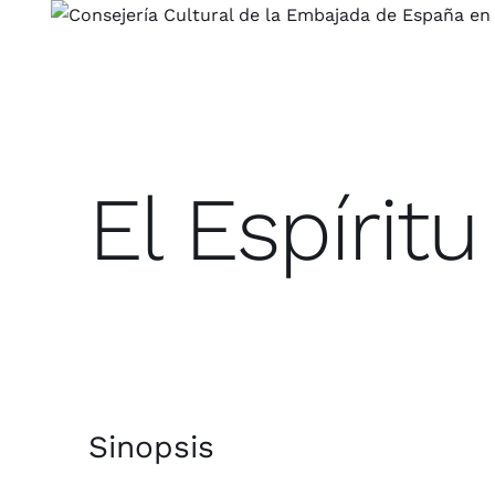
Saltar
al
contenido
El Espírit
Sinopsis