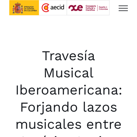
Saltar
al
contenido
Travesía
Musical
Iberoamericana:
Forjando lazos
musicales entre