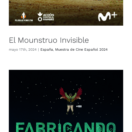
El Mounstruo Invisible
mayo 17th, 2024
|
España
,
Muestra de Cine Español 2024