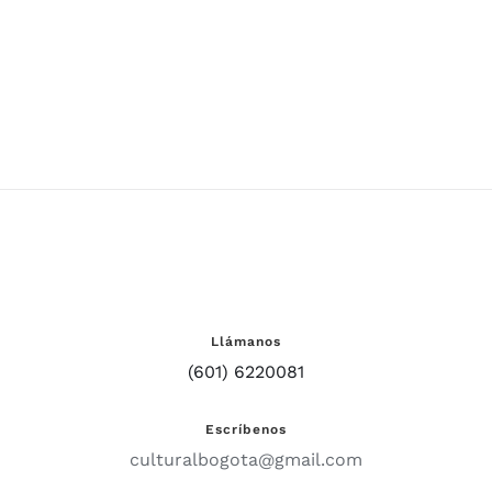
agua
al
e
Llámanos
(601) 6220081
Escríbenos
culturalbogota@gmail.com