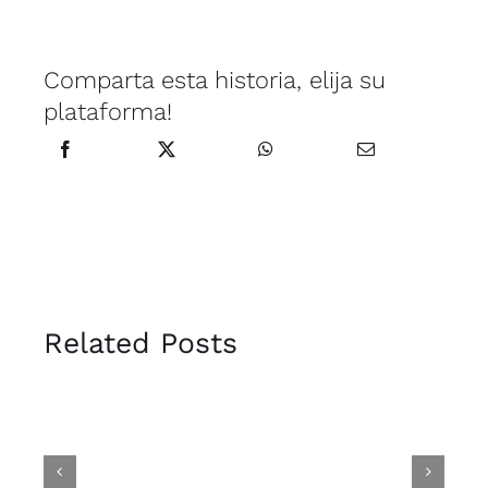
Comparta esta historia, elija su
plataforma!
Related Posts
Hijas
n
Kitambo
del
n