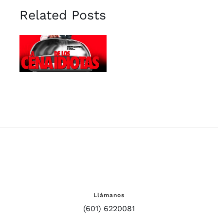
Related Posts
Obra de
Teatro “La
cena de los
idiotas”.
Llámanos
(601) 6220081