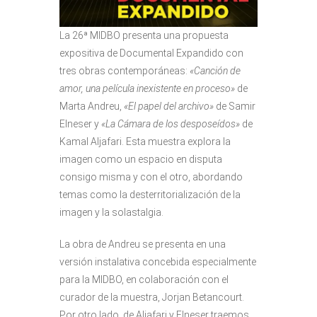
La 26ª MIDBO presenta una propuesta
expositiva de Documental Expandido con
tres obras contemporáneas:
«Canción de
amor, una película inexistente en proceso»
de
Marta Andreu,
«El papel del archivo»
de Samir
Elneser y
«La Cámara de los desposeídos»
de
Kamal Aljafari. Esta muestra explora la
imagen como un espacio en disputa
consigo misma y con el otro, abordando
temas como la desterritorialización de la
imagen y la solastalgia.
La obra de Andreu se presenta en una
versión instalativa concebida especialmente
para la MIDBO, en colaboración con el
curador de la muestra, Jorjan Betancourt.
Por otro lado, de Aljafari y Elneser traemos