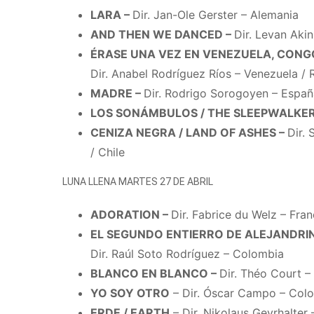
LARA –
Dir. Jan-Ole Gerster – Alemania
AND THEN WE DANCED –
Dir. Levan Akin
ÉRASE UNA VEZ EN VENEZUELA, CONGO
Dir. Anabel Rodríguez Ríos – Venezuela / R
MADRE –
Dir. Rodrigo Sorogoyen – Españ
LOS SONÁMBULOS / THE SLEEPWALKER
CENIZA NEGRA / LAND OF ASHES –
Dir. 
/ Chile
LUNA LLENA MARTES 27 DE ABRIL
ADORATION –
Dir. Fabrice du Welz – Fran
EL SEGUNDO ENTIERRO DE ALEJANDRIN
Dir. Raúl Soto Rodríguez – Colombia
BLANCO EN BLANCO –
Dir. Théo Court –
YO SOY OTRO
– Dir. Óscar Campo – Col
ERDE / EARTH
– Dir. Nikolaus Geyrhalter 