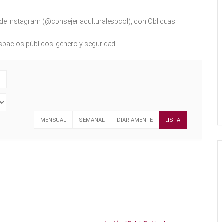
ta de Instagram (@consejeriaculturalespcol), con Oblicuas.
spacios públicos. género y seguridad.
MENSUAL
SEMANAL
DIARIAMENTE
LISTA