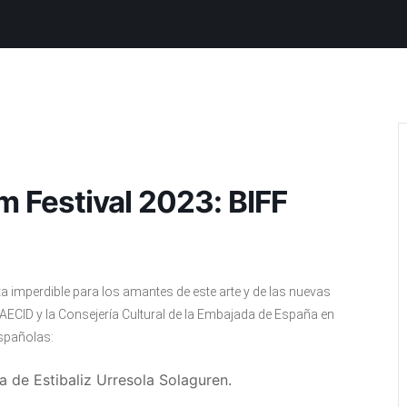
lm Festival 2023: BIFF
ita imperdible para los amantes de este arte y de las nuevas
AECID y la Consejería Cultural de la Embajada de España en
españolas:
la de Estibaliz Urresola Solaguren.