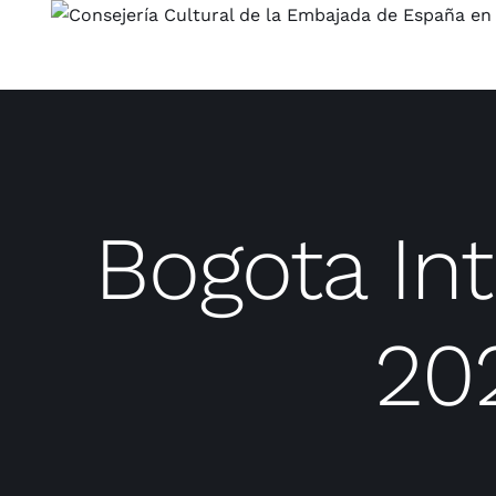
Saltar
al
contenido
Bogota Int
20