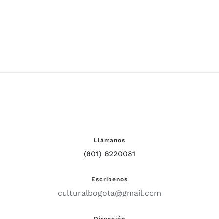
vida
Llámanos
(601) 6220081
Escríbenos
culturalbogota@gmail.com
Dirección