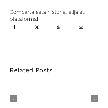
Comparta esta historia, elija su
plataforma!
Related Posts
Un
día
Volver
das
más
a
con
empezar