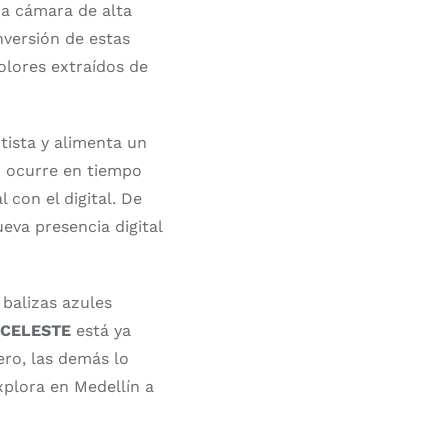
na cámara de alta
nversión de estas
olores extraídos de
rtista y alimenta un
so ocurre en tiempo
 con el digital. De
eva presencia digital
 balizas azules
e
CELESTE
está ya
ero, las demás lo
xplora en Medellín a