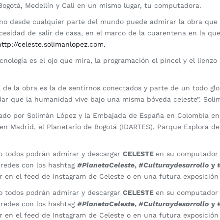
Bogotá, Medellín y Cali en un mismo lugar, tu computadora.
no desde cualquier parte del mundo puede admirar la obra que 
cesidad de salir de casa, en el marco de la cuarentena en la qu
http://celeste.solimanlopez.com.
cnología es el ojo que mira, la programación el pincel y el lienzo
l de la obra es la de sentirnos conectados y parte de un todo glob
rdar que la humanidad vive bajo una misma bóveda celeste”. Soli
zado por Solimán López y la Embajada de España en Colombia en
n Madrid, el Planetario de Bogotá (IDARTES), Parque Explora de
o todos podrán admirar y descargar
CELESTE
en su computador o 
redes con los hashtag
#PlanetaCeleste
,
#Culturaydesarrollo
y 
 en el feed de Instagram de Celeste o en una futura exposición
o todos podrán admirar y descargar
CELESTE
en su computador o 
redes con los hashtag
#PlanetaCeleste
,
#Culturaydesarrollo
y 
 en el feed de Instagram de Celeste o en una futura exposición