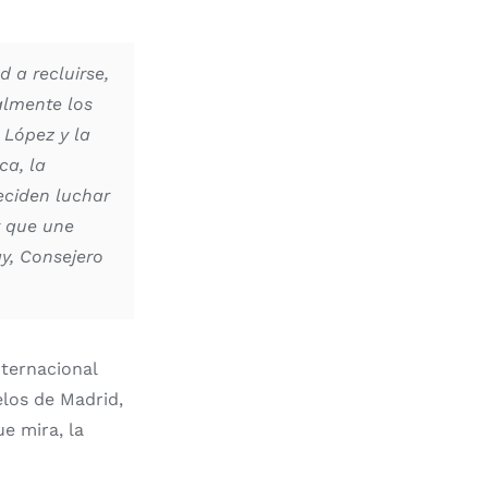
 a recluirse,
almente los
 López y la
ca, la
eciden luchar
y que une
y, Consejero
ternacional
elos de Madrid,
ue mira, la