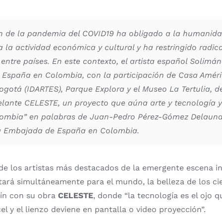
n de la pandemia del COVID19 ha obligado a la humanidad
 la actividad económica y cultural y ha restringido radic
entre países. En este contexto, el artista español Solimán
España en Colombia, con la participación de Casa Améri
ogotá (IDARTES), Parque Explora y el Museo La Tertulia, d
elante CELESTE, un proyecto que aúna arte y tecnología 
ombia” en palabras de Juan-Pedro Pérez-Gómez Delauna
la Embajada de España en Colombia.
e los artistas más destacados de la emergente escena in
tará simultáneamente para el mundo, la belleza de los ci
lín con su obra
CELESTE
, donde “la tecnología es el ojo q
l y el lienzo deviene en pantalla o video proyección”.