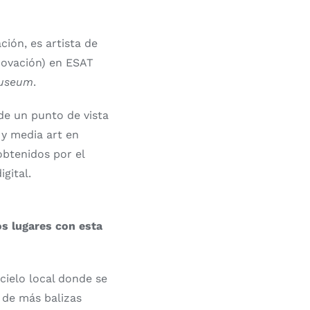
ión, es artista de
nnovación) en ESAT
useum
.
sde un punto de vista
 y media art en
 obtenidos por el
gital.
os lugares con esta
cielo local donde se
n de más balizas