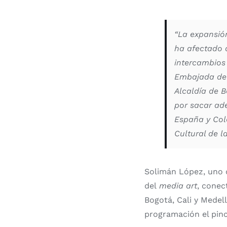
“La expansió
ha afectado a
intercambios 
Embajada de 
Alcaldía de B
por sacar ad
España y Col
Cultural de 
Solimán López, uno d
del
media art
, conec
Bogotá, Cali y Medel
programación el pince