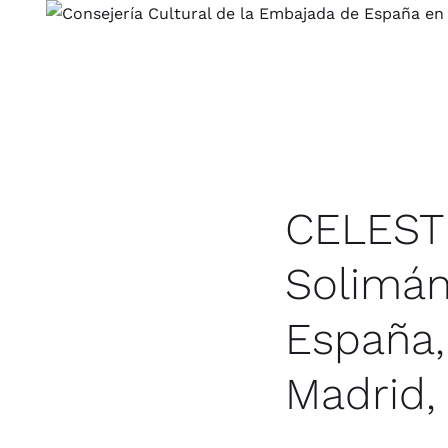
Saltar
al
contenido
CELESTE
Solimán
España, 
Madrid, 