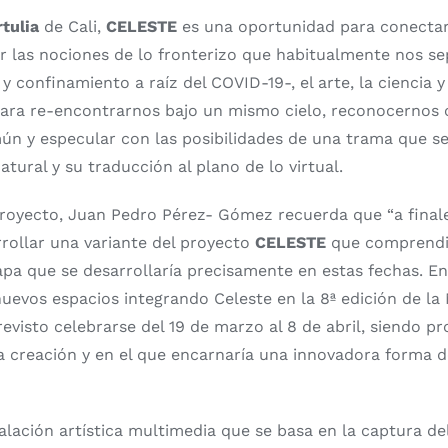
tulia
de Cali,
CELESTE
es una oportunidad para conectar 
r las nociones de lo fronterizo que habitualmente nos s
 y confinamiento a raíz del COVID-19-, el arte, la ciencia 
 para re-encontrarnos bajo un mismo cielo, reconocernos
mún y especular con las posibilidades de una trama que se 
tural y su traducción al plano de lo virtual.
proyecto, Juan Pedro Pérez- Gómez recuerda que “a final
ollar una variante del proyecto
CELESTE
que comprendi
apa que se desarrollaría precisamente en estas fechas. 
uevos espacios integrando Celeste en la 8ª edición de la
revisto celebrarse del 19 de marzo al 8 de abril, siendo p
a creación y en el que encarnaría una innovadora forma d
lación artística multimedia que se basa en la captura del 