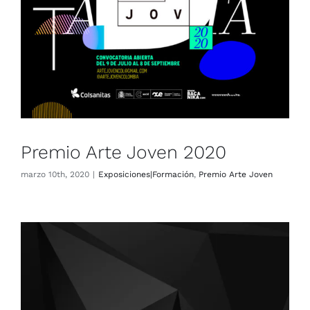
Premio Arte Joven 2020
marzo 10th, 2020
|
Exposiciones|Formación
,
Premio Arte Joven