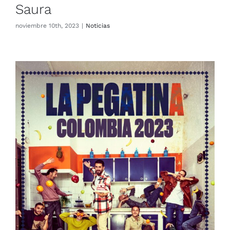
Saura
noviembre 10th, 2023
|
Noticias
El grupo español ‘La Pegatina’,
en Colombia para celebra su
20° aniversario
Noticias