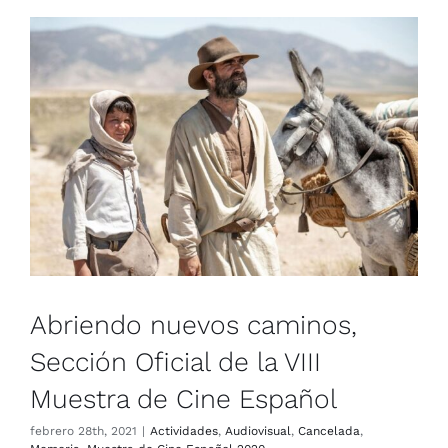
Abriendo nuevos caminos,
Sección Oficial de la VIII
Muestra de Cine Español
Actividades
Audiovisual
Cancelada
Memoria
Muestra
de Cine Español 2020
Abriendo nuevos caminos,
Sección Oficial de la VIII
Muestra de Cine Español
febrero 28th, 2021
|
Actividades
,
Audiovisual
,
Cancelada
,