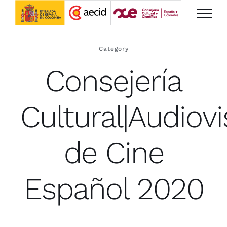
Saltar
al
contenido
Category
Consejería
Cultural|Audiov
de Cine
Español 2020