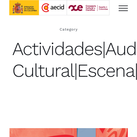
Saltar
al
contenido
Category
Actividades|Aud
Cultural|Escena