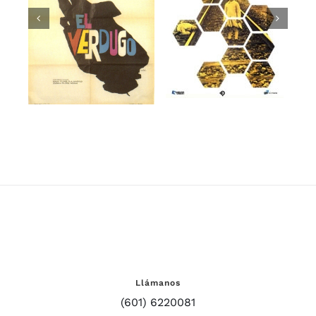
er
de la
El verdugo
colmena
Llámanos
(601) 6220081