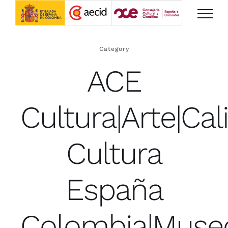
Saltar
al
contenido
Category
ACE
Cultura|Arte|Cal
Cultura
España
Colombia|Muse