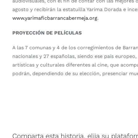
audiovisuales, con el fin de contar con las mejores 
agosto y recibirán la estatuilla Yarima Dorada e in
www.yarimaficbarrancabermeja.org
.
PROYECCIÓN DE PELÍCULAS
A las 7 comunas y 4 de los corregimientos de Barranca
nacionales y 27 españolas, siendo ese país europeo, e
artísticas y culturales diferentes al cine, que aco
podrán, dependiendo de su elección, presenciar muest
Comparta esta historia, elija su platafo