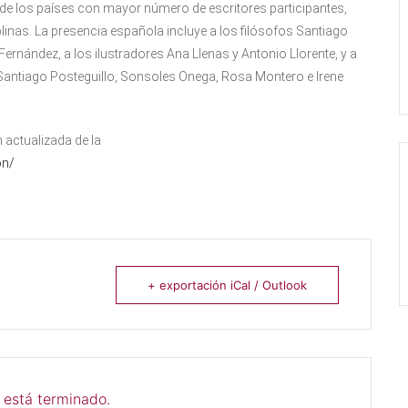
de los países con mayor número de escritores participantes,
linas. La presencia española incluye a los filósofos Santiago
 Fernández, a los ilustradores Ana Llenas y Antonio Llorente, y a
, Santiago Posteguillo, Sonsoles Onega, Rosa Montero e Irene
n actualizada de la
on/
+ exportación iCal / Outlook
 está terminado.