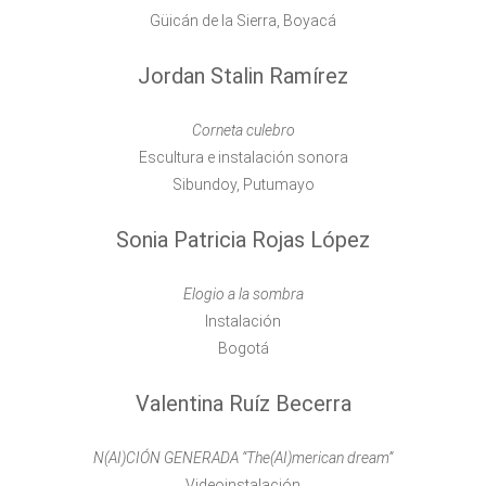
Güicán de la Sierra, Boyacá
Jordan Stalin Ramírez
Corneta culebro
Escultura e instalación sonora
Sibundoy, Putumayo
Sonia Patricia Rojas López
Elogio a la sombra
Instalación
Bogotá
Valentina Ruíz Becerra
N(AI)CIÓN GENERADA “The(AI)merican dream”
Videoinstalación