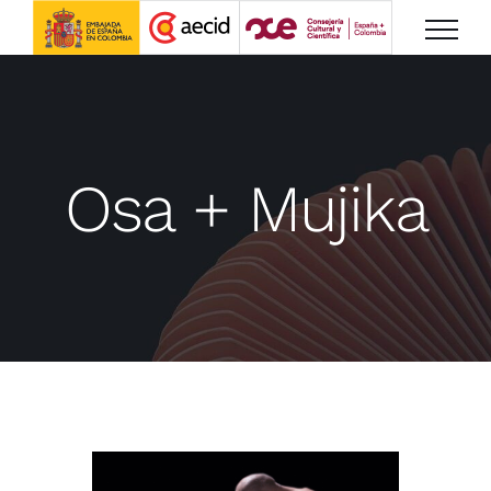
Saltar
al
contenido
Osa + Mujika