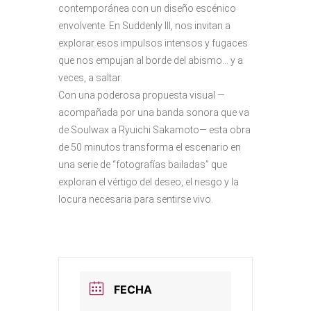
contemporánea con un diseño escénico
envolvente. En Suddenly III, nos invitan a
explorar esos impulsos intensos y fugaces
que nos empujan al borde del abismo… y a
veces, a saltar.
Con una poderosa propuesta visual —
acompañada por una banda sonora que va
de Soulwax a Ryuichi Sakamoto— esta obra
de 50 minutos transforma el escenario en
una serie de “fotografías bailadas” que
exploran el vértigo del deseo, el riesgo y la
locura necesaria para sentirse vivo.
FECHA