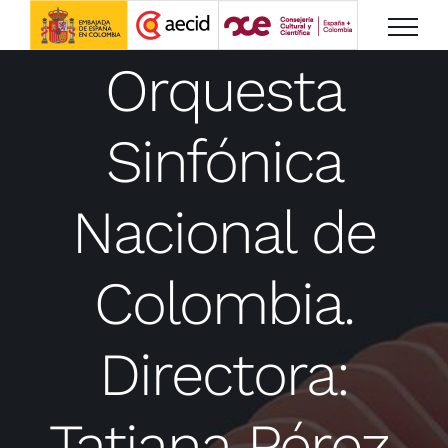
Saltar
al
Orquesta
contenido
Sinfónica
Nacional de
Colombia.
Directora:
Tatiana Pérez.