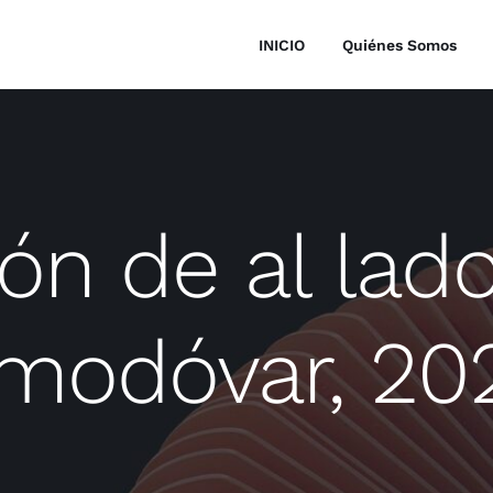
INICIO
Quiénes Somos
ón de al lado
modóvar, 20