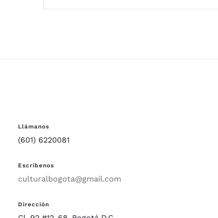
Llámanos
(601) 6220081
Escríbenos
culturalbogota@gmail.com
Dirección
Cl. 92 #12-68, Bogotá D.C.