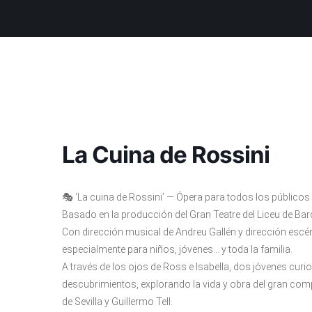
La Cuina de Rossini
🎭 ‘La cuina de Rossini’ — Ópera para todos los públicos
Basado en la producción del Gran Teatre del Liceu de Ba
Con dirección musical de Andreu Gallén y dirección escé
especialmente para niños, jóvenes… y toda la familia.
A través de los ojos de Ross e Isabella, dos jóvenes cur
descubrimientos, explorando la vida y obra del gran co
de Sevilla y Guillermo Tell.