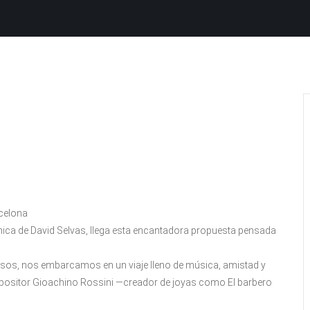
rcelona
nica de David Selvas, llega esta encantadora propuesta pensada
iosos, nos embarcamos en un viaje lleno de música, amistad y
mpositor Gioachino Rossini —creador de joyas como El barbero