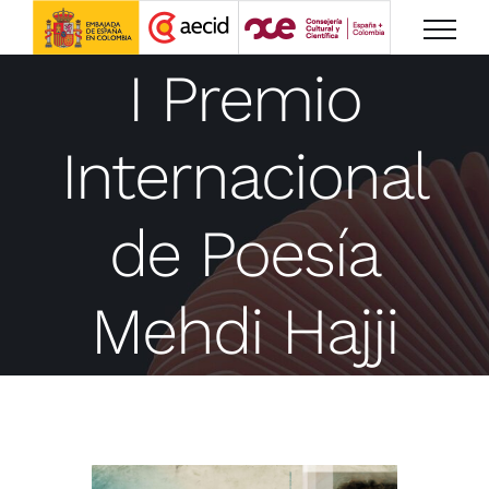
Saltar
al
I Premio
contenido
Internacional
de Poesía
Mehdi Hajji