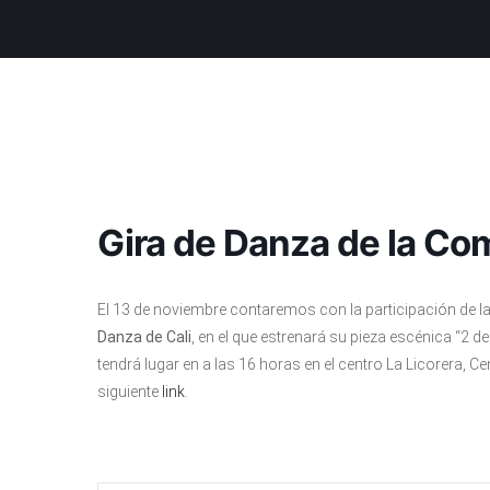
Gira de Danza de la C
El 13 de noviembre contaremos con la participación de 
Danza de Cali
, en el que estrenará su pieza escénica “2 
tendrá lugar en a las 16 horas en el centro La Licorera, C
siguiente
link
.