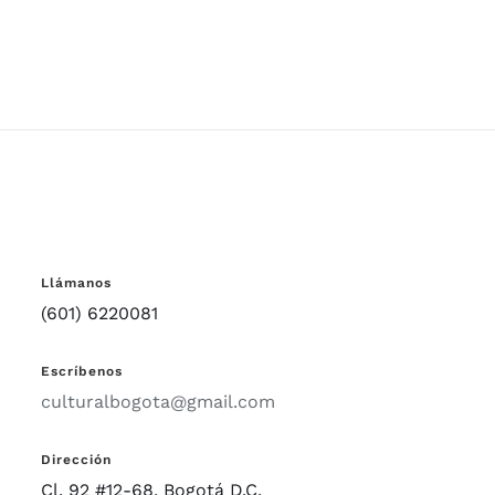
Llámanos
(601) 6220081
Escríbenos
culturalbogota@gmail.com
Dirección
Cl. 92 #12-68, Bogotá D.C.