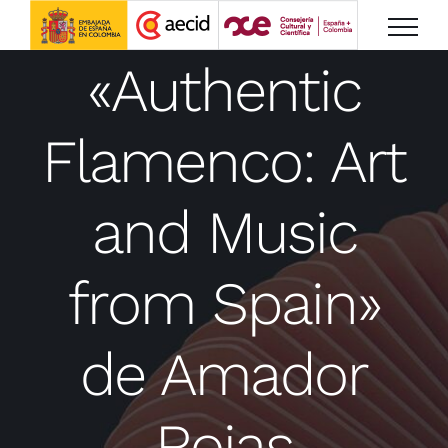
Saltar
al
«Authentic
contenido
Flamenco: Art
and Music
from Spain»
de Amador
Rojas