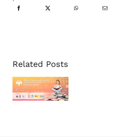
Related Posts
Concurso de
lectura en
voz alta –
Fundación
Radke