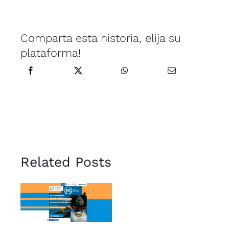
Comparta esta historia, elija su
plataforma!
Related Posts
Becas
Belisario
Betancur –
Fundación
Carolina e